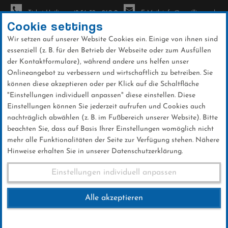
Ticket-Hotline: +49 56 32 - 960-0
E-Mail: info@sc-willingen.de
Cookie settings
Wir setzen auf unserer Website Cookies ein. Einige von ihnen sind
To
essenziell (z. B. für den Betrieb der Webseite oder zum Ausfüllen
na
der Kontaktformulare), während andere uns helfen unser
Direkt
Onlineangebot zu verbessern und wirtschaftlich zu betreiben. Sie
zum
können diese akzeptieren oder per Klick auf die Schaltfläche
Inhalt
"Einstellungen individuell anpassen" diese einstellen. Diese
Einstellungen können Sie jederzeit aufrufen und Cookies auch
Weltcup
nachträglich abwählen (z. B. im Fußbereich unserer Website). Bitte
beachten Sie, dass auf Basis Ihrer Einstellungen womöglich nicht
mehr alle Funktionalitäten der Seite zur Verfügung stehen. Nähere
Hinweise erhalten Sie in unserer Datenschutzerklärung.
Einstellungen individuell anpassen
Chat-Historie
Alle akzeptieren
Hier finden Sie die Mitschnitte aller