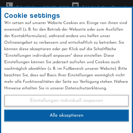
Ticket-Hotline: +49 56 32 - 960-0
E-Mail: info@sc-willingen.de
Cookie settings
Wir setzen auf unserer Website Cookies ein. Einige von ihnen sind
To
essenziell (z. B. für den Betrieb der Webseite oder zum Ausfüllen
na
der Kontaktformulare), während andere uns helfen unser
Direkt
Onlineangebot zu verbessern und wirtschaftlich zu betreiben. Sie
zum
können diese akzeptieren oder per Klick auf die Schaltfläche
Inhalt
"Einstellungen individuell anpassen" diese einstellen. Diese
Einstellungen können Sie jederzeit aufrufen und Cookies auch
Ergebnisse und Startlisten
nachträglich abwählen (z. B. im Fußbereich unserer Website). Bitte
Weltcup Sa. 04.02.2023
beachten Sie, dass auf Basis Ihrer Einstellungen womöglich nicht
mehr alle Funktionalitäten der Seite zur Verfügung stehen. Nähere
Hinweise erhalten Sie in unserer Datenschutzerklärung.
Ergebnisse und Startlisten Weltcup
Einstellungen individuell anpassen
Sa. 04.02.2023
Alle akzeptieren
Hier finden Sie die aktuellen Ergebnisse