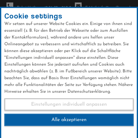
Ticket-Hotline: +49 56 32 - 960-0
E-Mail: info@sc-willingen.de
Cookie settings
Wir setzen auf unserer Website Cookies ein. Einige von ihnen sind
To
essenziell (z. B. für den Betrieb der Webseite oder zum Ausfüllen
na
der Kontaktformulare), während andere uns helfen unser
Direkt
Onlineangebot zu verbessern und wirtschaftlich zu betreiben. Sie
zum
können diese akzeptieren oder per Klick auf die Schaltfläche
Inhalt
"Einstellungen individuell anpassen" diese einstellen. Diese
Einstellungen können Sie jederzeit aufrufen und Cookies auch
Ergebnisse und Startlisten
nachträglich abwählen (z. B. im Fußbereich unserer Website). Bitte
Weltcup So. 05.02.2023
beachten Sie, dass auf Basis Ihrer Einstellungen womöglich nicht
mehr alle Funktionalitäten der Seite zur Verfügung stehen. Nähere
Hinweise erhalten Sie in unserer Datenschutzerklärung.
Ergebnisse und Startlisten Weltcup
Einstellungen individuell anpassen
So. 05.02.2023
Alle akzeptieren
Ergebnisse und Startlisten Weltcup 2023