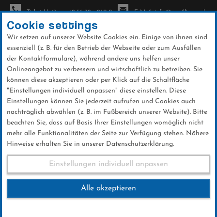
Ticket-Hotline: +49 56 32 - 960-0
E-Mail: info@sc-willingen.de
Cookie settings
Wir setzen auf unserer Website Cookies ein. Einige von ihnen sind
To
essenziell (z. B. für den Betrieb der Webseite oder zum Ausfüllen
na
der Kontaktformulare), während andere uns helfen unser
Direkt
Onlineangebot zu verbessern und wirtschaftlich zu betreiben. Sie
zum
können diese akzeptieren oder per Klick auf die Schaltfläche
Inhalt
"Einstellungen individuell anpassen" diese einstellen. Diese
Einstellungen können Sie jederzeit aufrufen und Cookies auch
Logos: COC 2021
nachträglich abwählen (z. B. im Fußbereich unserer Website). Bitte
beachten Sie, dass auf Basis Ihrer Einstellungen womöglich nicht
mehr alle Funktionalitäten der Seite zur Verfügung stehen. Nähere
Hinweise erhalten Sie in unserer Datenschutzerklärung.
Einstellungen individuell anpassen
Logos: COC 2021
Alle akzeptieren
COC 2021 - rechteckig