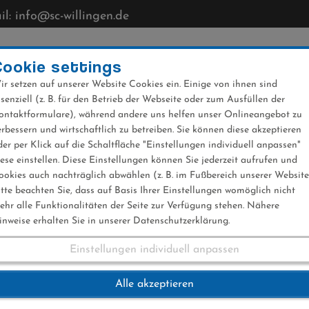
l: info@sc-willingen.de
CLUB
MÜHLENKOPFSCHANZE
NEWS
VERANST
Cookie settings
ir setzen auf unserer Website Cookies ein. Einige von ihnen sind
ssenziell (z. B. für den Betrieb der Webseite oder zum Ausfüllen der
ontaktformulare), während andere uns helfen unser Onlineangebot zu
erbessern und wirtschaftlich zu betreiben. Sie können diese akzeptieren
der per Klick auf die Schaltfläche "Einstellungen individuell anpassen"
024
iese einstellen. Diese Einstellungen können Sie jederzeit aufrufen und
ookies auch nachträglich abwählen (z. B. im Fußbereich unserer Website
itte beachten Sie, dass auf Basis Ihrer Einstellungen womöglich nicht
ehr alle Funktionalitäten der Seite zur Verfügung stehen. Nähere
inweise erhalten Sie in unserer Datenschutzerklärung.
Einstellungen individuell anpassen
 2024
Alle akzeptieren