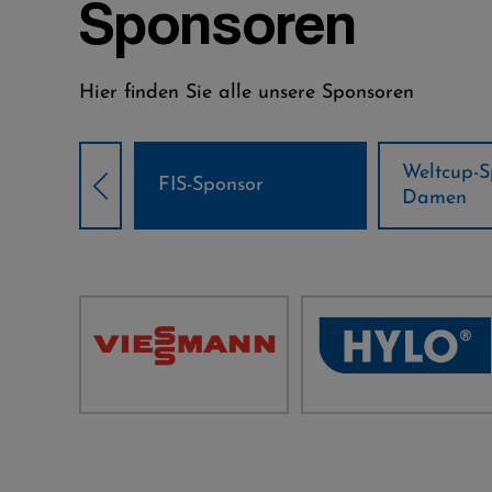
Sponsoren
Hier finden Sie alle unsere Sponsoren
Weltcup-Sponsoren
Weltcup-S
sor
Damen
Herren