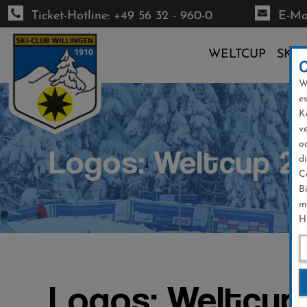
Ticket-Hotline: +49 56 32 - 960-0
E-Mai
WELTCUP
SKI-
W
Direkt
e
zum
K
Inhalt
v
o
Logos: Weltcup 2
d
C
B
m
H
Logos: Weltcup