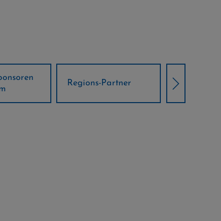
Örtliche Weltcup-
artner
Klima Part
Partner