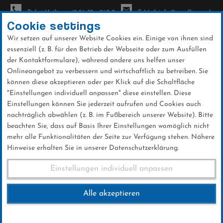
Ticket-Hotline: +49 56 32 - 960-0
E-Mail: info@sc-willingen.de
Cookie settings
Wir setzen auf unserer Website Cookies ein. Einige von ihnen sind
To
essenziell (z. B. für den Betrieb der Webseite oder zum Ausfüllen
na
der Kontaktformulare), während andere uns helfen unser
Direkt
Onlineangebot zu verbessern und wirtschaftlich zu betreiben. Sie
zum
können diese akzeptieren oder per Klick auf die Schaltfläche
Inhalt
"Einstellungen individuell anpassen" diese einstellen. Diese
Einstellungen können Sie jederzeit aufrufen und Cookies auch
Logos: Weltcup 2025
nachträglich abwählen (z. B. im Fußbereich unserer Website). Bitte
beachten Sie, dass auf Basis Ihrer Einstellungen womöglich nicht
mehr alle Funktionalitäten der Seite zur Verfügung stehen. Nähere
Hinweise erhalten Sie in unserer Datenschutzerklärung.
Einstellungen individuell anpassen
Logos: Weltcup 2025
Alle akzeptieren
Weltcup 2025 blau