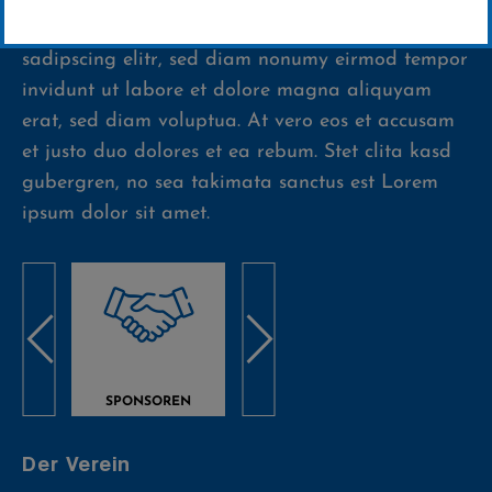
Lorem ipsum dolor sit amet, consetetur
sadipscing elitr, sed diam nonumy eirmod tempor
invidunt ut labore et dolore magna aliquyam
erat, sed diam voluptua. At vero eos et accusam
et justo duo dolores et ea rebum. Stet clita kasd
gubergren, no sea takimata sanctus est Lorem
ipsum dolor sit amet.
SPONSOREN
PRESSE
GALE
Der Verein