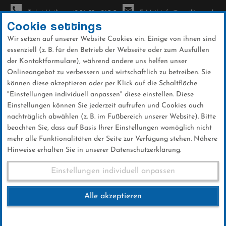
Ticket-Hotline: +49 56 32 - 960-0
E-Mail: info@sc-willingen.de
Cookie settings
Wir setzen auf unserer Website Cookies ein. Einige von ihnen sind
To
essenziell (z. B. für den Betrieb der Webseite oder zum Ausfüllen
na
der Kontaktformulare), während andere uns helfen unser
Direkt
Onlineangebot zu verbessern und wirtschaftlich zu betreiben. Sie
zum
können diese akzeptieren oder per Klick auf die Schaltfläche
Inhalt
"Einstellungen individuell anpassen" diese einstellen. Diese
Einstellungen können Sie jederzeit aufrufen und Cookies auch
Paragraphen Test
nachträglich abwählen (z. B. im Fußbereich unserer Website). Bitte
beachten Sie, dass auf Basis Ihrer Einstellungen womöglich nicht
mehr alle Funktionalitäten der Seite zur Verfügung stehen. Nähere
Hinweise erhalten Sie in unserer Datenschutzerklärung.
Einstellungen individuell anpassen
Paragraphen Test
Alle akzeptieren
Weltcup