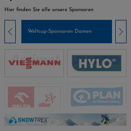
Hier finden Sie alle unsere Sponsoren
Weltcup-Sponsoren Damen
Wel