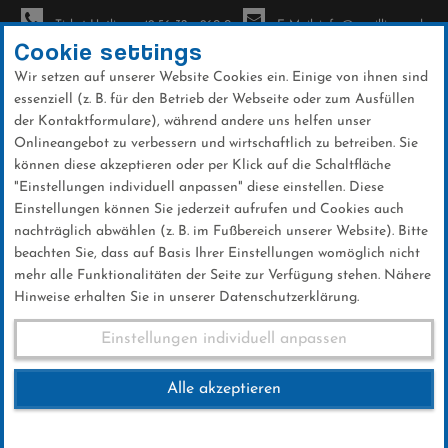
Ticket-Hotline: +49 56 32 - 960-0
E-Mail: info@sc-willingen.de
Cookie settings
Wir setzen auf unserer Website Cookies ein. Einige von ihnen sind
To
Direkt
essenziell (z. B. für den Betrieb der Webseite oder zum Ausfüllen
na
zum
der Kontaktformulare), während andere uns helfen unser
Onlineangebot zu verbessern und wirtschaftlich zu betreiben. Sie
Inhalt
können diese akzeptieren oder per Klick auf die Schaltfläche
"Einstellungen individuell anpassen" diese einstellen. Diese
Einstellungen können Sie jederzeit aufrufen und Cookies auch
nachträglich abwählen (z. B. im Fußbereich unserer Website). Bitte
beachten Sie, dass auf Basis Ihrer Einstellungen womöglich nicht
mehr alle Funktionalitäten der Seite zur Verfügung stehen. Nähere
Hinweise erhalten Sie in unserer Datenschutzerklärung.
Einstellungen individuell anpassen
Alle akzeptieren