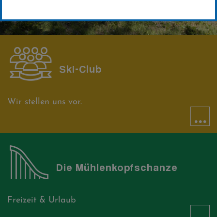
Ski-Club
Wir stellen uns vor.
...
Die Mühlenkopfschanze
Freizeit & Urlaub
...