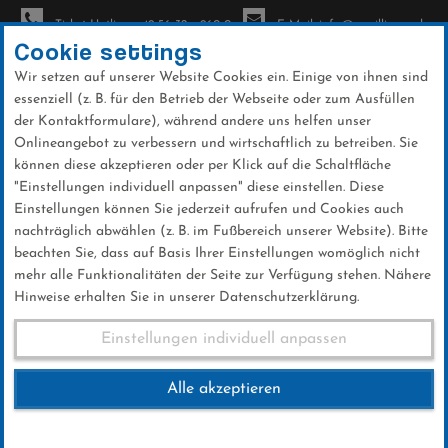
Ticket-Hotline: +49 56 32 - 960-0
E-Mail: info@sc-willingen.de
Cookie settings
Wir setzen auf unserer Website Cookies ein. Einige von ihnen sind
To
Direkt
essenziell (z. B. für den Betrieb der Webseite oder zum Ausfüllen
na
zum
der Kontaktformulare), während andere uns helfen unser
Onlineangebot zu verbessern und wirtschaftlich zu betreiben. Sie
Inhalt
können diese akzeptieren oder per Klick auf die Schaltfläche
"Einstellungen individuell anpassen" diese einstellen. Diese
Einstellungen können Sie jederzeit aufrufen und Cookies auch
nachträglich abwählen (z. B. im Fußbereich unserer Website). Bitte
beachten Sie, dass auf Basis Ihrer Einstellungen womöglich nicht
mehr alle Funktionalitäten der Seite zur Verfügung stehen. Nähere
Hinweise erhalten Sie in unserer Datenschutzerklärung.
Einstellungen individuell anpassen
FIS Skisprung Weltcup
Alle akzeptieren
2027
vom 29.01.-31.01.2027