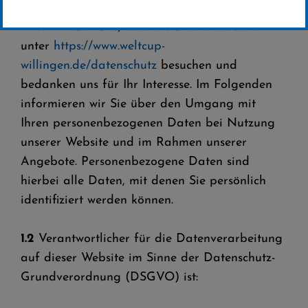
1.1
Wir freuen uns, dass Sie unsere Website
unter
https://www.weltcup-
willingen.de/datenschutz
besuchen und
bedanken uns für Ihr Interesse. Im Folgenden
informieren wir Sie über den Umgang mit
Ihren personenbezogenen Daten bei Nutzung
unserer Website und im Rahmen unserer
Angebote. Personenbezogene Daten sind
hierbei alle Daten, mit denen Sie persönlich
identifiziert werden können.
1.2
Verantwortlicher für die Datenverarbeitung
auf dieser Website im Sinne der Datenschutz-
Grundverordnung (DSGVO) ist: