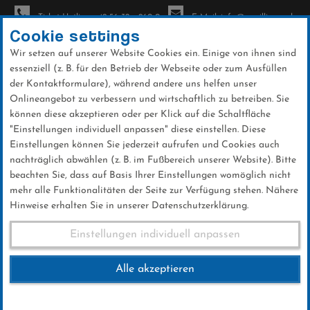
Ticket-Hotline: +49 56 32 - 960-0
E-Mail: info@sc-willingen.de
Cookie settings
Wir setzen auf unserer Website Cookies ein. Einige von ihnen sind
To
essenziell (z. B. für den Betrieb der Webseite oder zum Ausfüllen
na
der Kontaktformulare), während andere uns helfen unser
Direkt
Onlineangebot zu verbessern und wirtschaftlich zu betreiben. Sie
zum
können diese akzeptieren oder per Klick auf die Schaltfläche
Inhalt
"Einstellungen individuell anpassen" diese einstellen. Diese
Einstellungen können Sie jederzeit aufrufen und Cookies auch
Datenschutzerklärung
nachträglich abwählen (z. B. im Fußbereich unserer Website). Bitte
beachten Sie, dass auf Basis Ihrer Einstellungen womöglich nicht
mehr alle Funktionalitäten der Seite zur Verfügung stehen. Nähere
Hinweise erhalten Sie in unserer Datenschutzerklärung.
Einstellungen individuell anpassen
Datenschutzerklärung
Alle akzeptieren
1) Information und Kontaktdaten des
Verantwortlichen