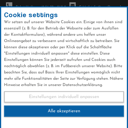
Ticket-Hotline: +49 56 32 - 960-0
E-Mail: info@sc-willingen.de
Cookie settings
Wir setzen auf unserer Website Cookies ein. Einige von ihnen sind
To
essenziell (z. B. für den Betrieb der Webseite oder zum Ausfüllen
na
der Kontaktformulare), während andere uns helfen unser
Direkt
Onlineangebot zu verbessern und wirtschaftlich zu betreiben. Sie
zum
können diese akzeptieren oder per Klick auf die Schaltfläche
Inhalt
"Einstellungen individuell anpassen" diese einstellen. Diese
Einstellungen können Sie jederzeit aufrufen und Cookies auch
Veranstaltungen
nachträglich abwählen (z. B. im Fußbereich unserer Website). Bitte
beachten Sie, dass auf Basis Ihrer Einstellungen womöglich nicht
mehr alle Funktionalitäten der Seite zur Verfügung stehen. Nähere
Hinweise erhalten Sie in unserer Datenschutzerklärung.
INFORMIERT BLEIBEN
Einstellungen individuell anpassen
Veranstaltungen
Alle akzeptieren