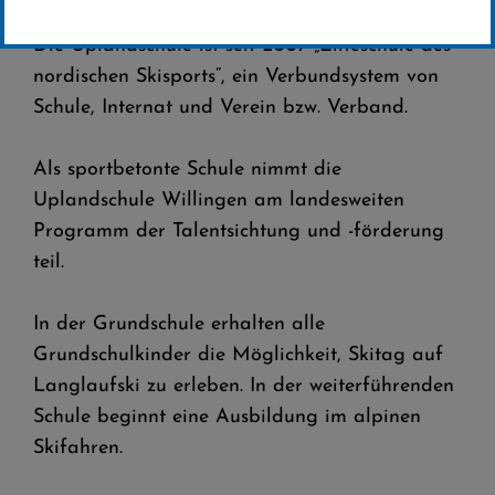
Die Uplandschule ist seit 2007 „Eliteschule des
nordischen Skisports“, ein Verbundsystem von
Schule, Internat und Verein bzw. Verband.
Als sportbetonte Schule nimmt die
Uplandschule Willingen am landesweiten
Programm der Talentsichtung und -förderung
teil.
In der Grundschule erhalten alle
Grundschulkinder die Möglichkeit, Skitag auf
Langlaufski zu erleben. In der weiterführenden
Schule beginnt eine Ausbildung im alpinen
Skifahren.