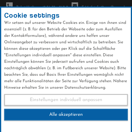
Ticket-Hotline: +49 56 32 - 960-0
E-Mail: info@sc-willingen.de
Cookie settings
Wir setzen auf unserer Website Cookies ein. Einige von ihnen sind
To
essenziell (z. B. für den Betrieb der Webseite oder zum Ausfüllen
na
der Kontaktformulare), während andere uns helfen unser
Direkt
Onlineangebot zu verbessern und wirtschaftlich zu betreiben. Sie
zum
können diese akzeptieren oder per Klick auf die Schaltfläche
Inhalt
"Einstellungen individuell anpassen" diese einstellen. Diese
Einstellungen können Sie jederzeit aufrufen und Cookies auch
Ski-Club
nachträglich abwählen (z. B. im Fußbereich unserer Website). Bitte
beachten Sie, dass auf Basis Ihrer Einstellungen womöglich nicht
mehr alle Funktionalitäten der Seite zur Verfügung stehen. Nähere
Hinweise erhalten Sie in unserer Datenschutzerklärung.
Einstellungen individuell anpassen
Eliteschule des Sports
Alle akzeptieren
Uplandschule – Eliteschule des
Sports