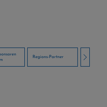
Örtliche Weltcup-
artner
Klima Part
Partner