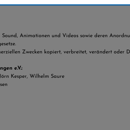
ken, Sound, Animationen und Videos sowie deren Anordn
esetze.
erziellen Zwecken kopiert, verbreitet, verändert oder 
gen e.V.:
 Jörn Kesper, Wilhelm Saure
sen