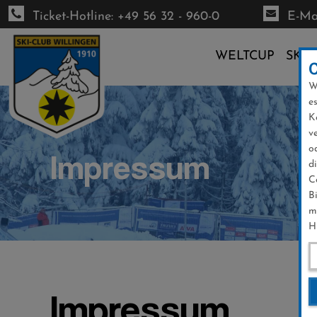
Ticket-Hotline: +49 56 32 - 960-0
E-Mai
WELTCUP
SKI-
W
Direkt
e
zum
K
Inhalt
v
o
Impressum
d
C
B
m
H
Impressum