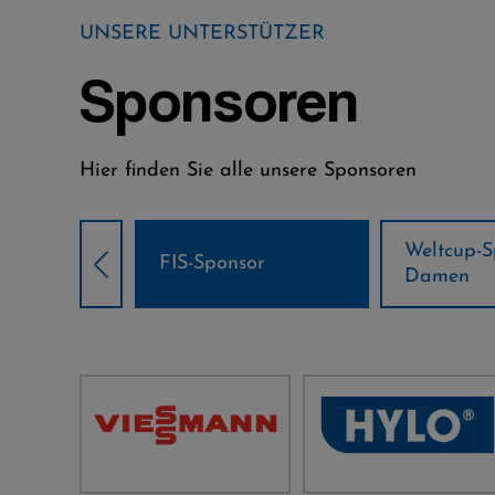
UNSERE UNTERSTÜTZER
Sponsoren
Hier finden Sie alle unsere Sponsoren
Weltcup-Sponsoren
Weltcup-S
sor
Damen
Herren