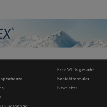
Free-Willis gesucht!
opfschanze
Kontaktformular
en
Newsletter
s
tierungsantrag