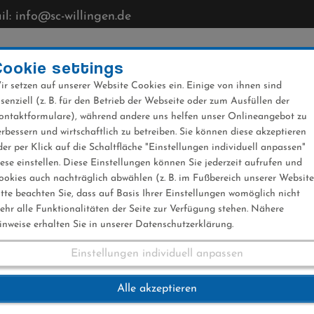
l: info@sc-willingen.de
CLUB
MÜHLENKOPFSCHANZE
NEWS
VERANST
Cookie settings
ir setzen auf unserer Website Cookies ein. Einige von ihnen sind
ssenziell (z. B. für den Betrieb der Webseite oder zum Ausfüllen der
ontaktformulare), während andere uns helfen unser Onlineangebot zu
erbessern und wirtschaftlich zu betreiben. Sie können diese akzeptieren
der per Klick auf die Schaltfläche "Einstellungen individuell anpassen"
iese einstellen. Diese Einstellungen können Sie jederzeit aufrufen und
ookies auch nachträglich abwählen (z. B. im Fußbereich unserer Website
itte beachten Sie, dass auf Basis Ihrer Einstellungen womöglich nicht
ehr alle Funktionalitäten der Seite zur Verfügung stehen. Nähere
inweise erhalten Sie in unserer Datenschutzerklärung.
Einstellungen individuell anpassen
Alle akzeptieren