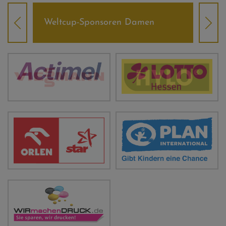
Weltcup-Sponsoren Damen
Wel