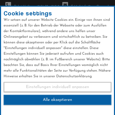
Ticket-Hotline: +49 56 32 - 960-0
E-Mail: info@sc-willingen.de
Cookie settings
Wir setzen auf unserer Website Cookies ein. Einige von ihnen sind
To
essenziell (z. B. für den Betrieb der Webseite oder zum Ausfüllen
na
der Kontaktformulare), während andere uns helfen unser
Direkt
Onlineangebot zu verbessern und wirtschaftlich zu betreiben. Sie
zum
können diese akzeptieren oder per Klick auf die Schaltfläche
Inhalt
"Einstellungen individuell anpassen" diese einstellen. Diese
Einstellungen können Sie jederzeit aufrufen und Cookies auch
Services
nachträglich abwählen (z. B. im Fußbereich unserer Website). Bitte
beachten Sie, dass auf Basis Ihrer Einstellungen womöglich nicht
mehr alle Funktionalitäten der Seite zur Verfügung stehen. Nähere
Hinweise erhalten Sie in unserer Datenschutzerklärung.
Langlauf
Einstellungen individuell anpassen
Auch für die Rennmäuse ist etwas dabei. Unser
Alle akzeptieren
Langlaufteam freut sich auf Dich.