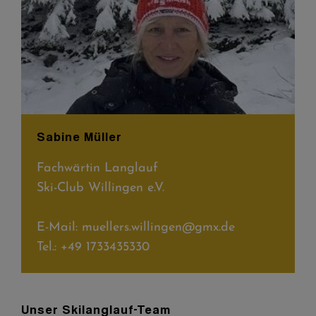
Sabine Müller
Fachwärtin Langlauf
Ski-Club Willingen e.V.
E-Mail:
muellers.willingen@gmx.de
Tel.: +49 1733435330
Unser Skilanglauf-Team