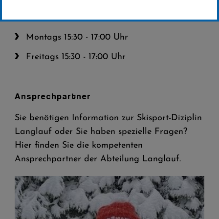
Trainingszeiten:
Skiwillis (Vorschule bis 4 Klasse):
Montags 15:30 - 17:00 Uhr
Freitags 15:30 - 17:00 Uhr
Ansprechpartner
Sie benötigen Information zur Skisport-Diziplin
Langlauf oder Sie haben spezielle Fragen?
Hier finden Sie die kompetenten
Ansprechpartner der Abteilung Langlauf.