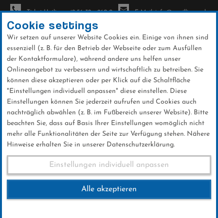
Ticket-Hotline: +49 56 32 - 960-0
E-Mail: info@sc-willingen.de
Cookie settings
Wir setzen auf unserer Website Cookies ein. Einige von ihnen sind
To
essenziell (z. B. für den Betrieb der Webseite oder zum Ausfüllen
na
der Kontaktformulare), während andere uns helfen unser
Direkt
Onlineangebot zu verbessern und wirtschaftlich zu betreiben. Sie
zum
können diese akzeptieren oder per Klick auf die Schaltfläche
Inhalt
"Einstellungen individuell anpassen" diese einstellen. Diese
Einstellungen können Sie jederzeit aufrufen und Cookies auch
News
nachträglich abwählen (z. B. im Fußbereich unserer Website). Bitte
beachten Sie, dass auf Basis Ihrer Einstellungen womöglich nicht
mehr alle Funktionalitäten der Seite zur Verfügung stehen. Nähere
Hinweise erhalten Sie in unserer Datenschutzerklärung.
Sechs Podestplätze in
Einstellungen individuell anpassen
Bödefeld abgeräumt
Alle akzeptieren
28 .Juni 2026