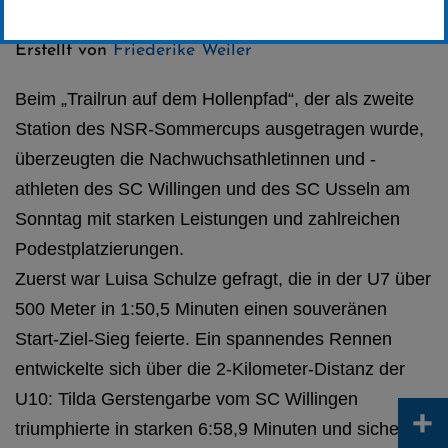
Kategorie:
Club-News
,
Biathlon
,
Skilanglauf
Erstellt von
Friederike Weiler
Beim „Trailrun auf dem Hollenpfad“, der als zweite
Station des NSR-Sommercups ausgetragen wurde,
überzeugten die Nachwuchsathletinnen und -
athleten des SC Willingen und des SC Usseln am
Sonntag mit starken Leistungen und zahlreichen
Podestplatzierungen.
Zuerst war Luisa Schulze gefragt, die in der U7 über
500 Meter in 1:50,5 Minuten einen souveränen
Start-Ziel-Sieg feierte. Ein spannendes Rennen
entwickelte sich über die 2-Kilometer-Distanz der
U10: Tilda Gerstengarbe vom SC Willingen
+
triumphierte in starken 6:58,9 Minuten und sicherte