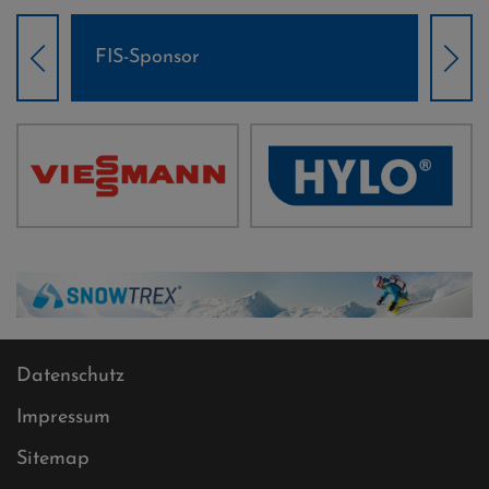
IS-Sponsor
Weltcup-Spons
Datenschutz
Impressum
Sitemap