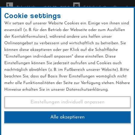
Ticket-Hotline: +49 56 32 - 960-0
E-Mail: info@sc-willingen.de
Cookie settings
Wir setzen auf unserer Website Cookies ein. Einige von ihnen sind
To
essenziell (z. B. für den Betrieb der Webseite oder zum Ausfüllen
na
der Kontaktformulare), während andere uns helfen unser
Direkt
Onlineangebot zu verbessern und wirtschaftlich zu betreiben. Sie
zum
können diese akzeptieren oder per Klick auf die Schaltfläche
Inhalt
"Einstellungen individuell anpassen" diese einstellen. Diese
Einstellungen können Sie jederzeit aufrufen und Cookies auch
Services
nachträglich abwählen (z. B. im Fußbereich unserer Website). Bitte
beachten Sie, dass auf Basis Ihrer Einstellungen womöglich nicht
mehr alle Funktionalitäten der Seite zur Verfügung stehen. Nähere
Hinweise erhalten Sie in unserer Datenschutzerklärung.
Biathlon
Einstellungen individuell anpassen
Soll es etwas mit Spannung und viel Bewegung
Alle akzeptieren
sein?
Dann probiere doch mal Biathlon aus.