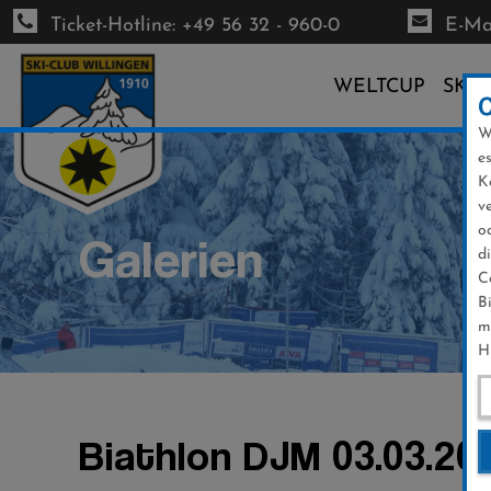
Ticket-Hotline: +49 56 32 - 960-0
E-Mai
WELTCUP
SKI-
W
Direkt
e
zum
K
Inhalt
v
o
Galerien
d
C
B
m
H
Biathlon DJM 03.03.20