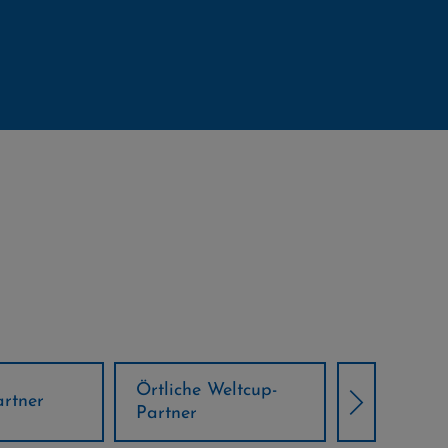
Örtliche Weltcup-
artner
Klima Part
Partner