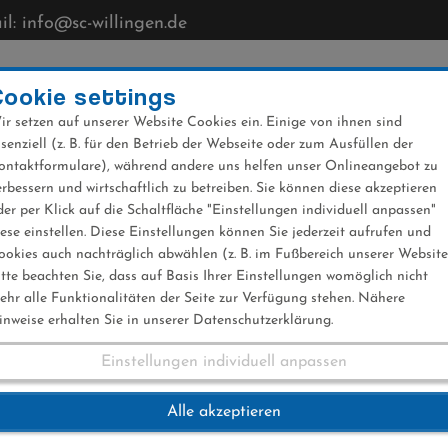
l: info@sc-willingen.de
CLUB
MÜHLENKOPFSCHANZE
NEWS
VERANST
Cookie settings
ir setzen auf unserer Website Cookies ein. Einige von ihnen sind
ssenziell (z. B. für den Betrieb der Webseite oder zum Ausfüllen der
ontaktformulare), während andere uns helfen unser Onlineangebot zu
erbessern und wirtschaftlich zu betreiben. Sie können diese akzeptieren
der per Klick auf die Schaltfläche "Einstellungen individuell anpassen"
iese einstellen. Diese Einstellungen können Sie jederzeit aufrufen und
ookies auch nachträglich abwählen (z. B. im Fußbereich unserer Website
itte beachten Sie, dass auf Basis Ihrer Einstellungen womöglich nicht
ehr alle Funktionalitäten der Seite zur Verfügung stehen. Nähere
inweise erhalten Sie in unserer Datenschutzerklärung.
Einstellungen individuell anpassen
18
Alle akzeptieren