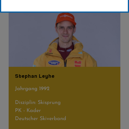
Stephan Leyhe
Jahrgang 1992
Disziplin: Skisprung
PK - Kader
Deutscher Skiverband