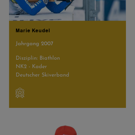
Marie Keudel
Jahrgang 2007
Disziplin: Biathlon
NK2 - Kader
Deutscher Skiverband