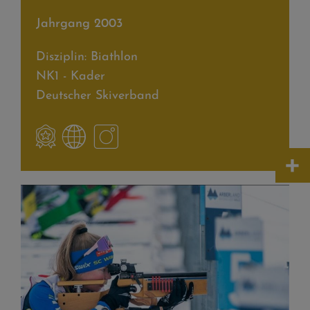
Jahrgang 2003
Disziplin: Biathlon
NK1 - Kader
Deutscher Skiverband
+