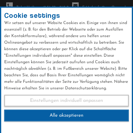
Ticket-Hotline: +49 56 32 - 960-0
E-Mail: info@sc-willingen.de
Cookie settings
Wir setzen auf unserer Website Cookies ein. Einige von ihnen sind
To
essenziell (z. B. für den Betrieb der Webseite oder zum Ausfüllen
na
der Kontaktformulare), während andere uns helfen unser
Direkt
Onlineangebot zu verbessern und wirtschaftlich zu betreiben. Sie
zum
können diese akzeptieren oder per Klick auf die Schaltfläche
Inhalt
"Einstellungen individuell anpassen" diese einstellen. Diese
Einstellungen können Sie jederzeit aufrufen und Cookies auch
Services
nachträglich abwählen (z. B. im Fußbereich unserer Website). Bitte
beachten Sie, dass auf Basis Ihrer Einstellungen womöglich nicht
mehr alle Funktionalitäten der Seite zur Verfügung stehen. Nähere
Hinweise erhalten Sie in unserer Datenschutzerklärung.
Athleten
Einstellungen individuell anpassen
Alle akzeptieren
Topathleten