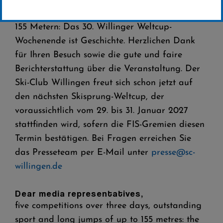
hervorragender Sport und weite Sprünge bis zu
155 Metern: Das 30. Willinger Weltcup-
Wochenende ist Geschichte. Herzlichen Dank
für Ihren Besuch sowie die gute und faire
Berichterstattung über die Veranstaltung. Der
Ski-Club Willingen freut sich schon jetzt auf
den nächsten Skisprung-Weltcup, der
voraussichtlich vom 29. bis 31. Januar 2027
stattfinden wird, sofern die FIS-Gremien diesen
Termin bestätigen. Bei Fragen erreichen Sie
das Presseteam per E-Mail unter
presse@sc-
willingen.de
Dear media representatives,
five competitions over three days, outstanding
sport and long jumps of up to 155 metres: the