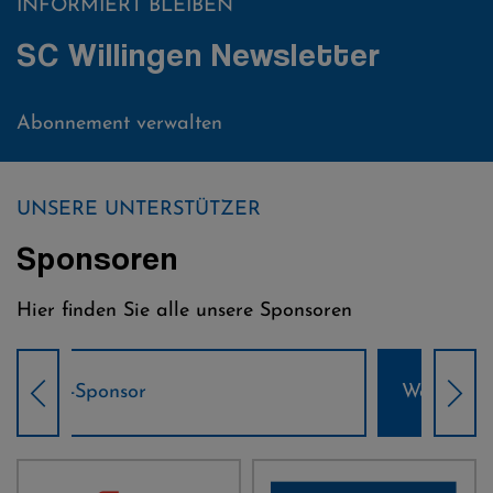
INFORMIERT BLEIBEN
SC Willingen Newsletter
Abonnement verwalten
UNSERE UNTERSTÜTZER
Sponsoren
Hier finden Sie alle unsere Sponsoren
Weltcup-Sponsoren Damen
Wel