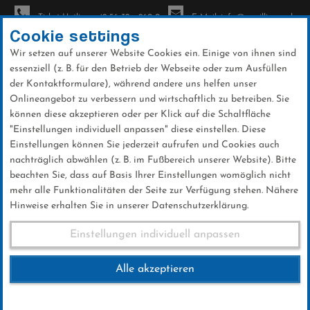
Ticket-Hotline: +49 56 32 - 960-0
E-Mail: info@sc-willingen.de
Cookie settings
Wir setzen auf unserer Website Cookies ein. Einige von ihnen sind
To
essenziell (z. B. für den Betrieb der Webseite oder zum Ausfüllen
na
der Kontaktformulare), während andere uns helfen unser
Direkt
Onlineangebot zu verbessern und wirtschaftlich zu betreiben. Sie
zum
können diese akzeptieren oder per Klick auf die Schaltfläche
Inhalt
"Einstellungen individuell anpassen" diese einstellen. Diese
Einstellungen können Sie jederzeit aufrufen und Cookies auch
Weltcup
nachträglich abwählen (z. B. im Fußbereich unserer Website). Bitte
beachten Sie, dass auf Basis Ihrer Einstellungen womöglich nicht
mehr alle Funktionalitäten der Seite zur Verfügung stehen. Nähere
Hinweise erhalten Sie in unserer Datenschutzerklärung.
Einstellungen individuell anpassen
Weltcup-Infos 2026/2027
Alle akzeptieren
Liebe Medienvertreter,
fünf Wettbewerbe an drei Tagen,