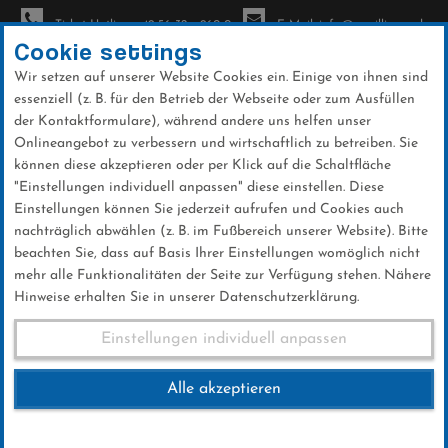
Ticket-Hotline: +49 56 32 - 960-0
E-Mail: info@sc-willingen.de
Cookie settings
Wir setzen auf unserer Website Cookies ein. Einige von ihnen sind
To
essenziell (z. B. für den Betrieb der Webseite oder zum Ausfüllen
na
der Kontaktformulare), während andere uns helfen unser
Direkt
Onlineangebot zu verbessern und wirtschaftlich zu betreiben. Sie
zum
können diese akzeptieren oder per Klick auf die Schaltfläche
Inhalt
"Einstellungen individuell anpassen" diese einstellen. Diese
Einstellungen können Sie jederzeit aufrufen und Cookies auch
News
nachträglich abwählen (z. B. im Fußbereich unserer Website). Bitte
beachten Sie, dass auf Basis Ihrer Einstellungen womöglich nicht
mehr alle Funktionalitäten der Seite zur Verfügung stehen. Nähere
Hinweise erhalten Sie in unserer Datenschutzerklärung.
Zum Auftakt gleich fünf Siege
Einstellungen individuell anpassen
abgeräumt
Alle akzeptieren
08 .Juni 2026