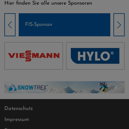
Hier finden Sie alle unsere Sponsoren
Weltcup-Sponsoren Damen
Wel