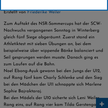
Kategorie:
Club-News
,
Biathlon
,
Skilanglauf
Erstellt von
Friederike Weiler
Zum Auftakt des NSR-Sommercups hat der SCW-
Nachwuchs vergangenen Sonntag in Winterberg
gleich fünf Siege abgeräumt. Zuerst stand ein
Athletiktest mit sieben Übungen an, bei dem
beispielweise über wippende Bänke balanciert und
Seil gesprungen werden musste. Danach ging es
zum Laufen auf die Bahn.
Noel Ebong-Ayuk gewann bei den Jungs der U12,
auf Rang fünf kam Charly Schlenke und den Sieg
bei den Mädchen der U11 schnappte sich Marlene
Sophie Bajraktaraj.
Bei den Mädels der U10 sicherte sich Leni Weiler
+
Rang eins, auf Rang vier kam Tilda Gerstengarbe,