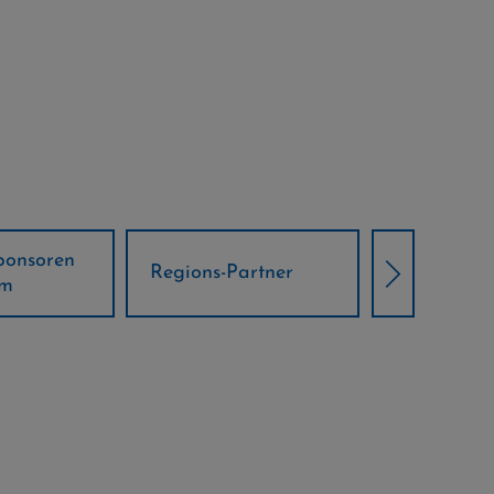
Örtliche Weltcup-
artner
Klima Part
Partner