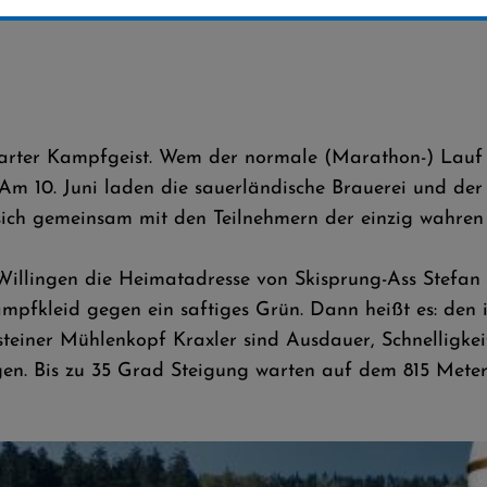
rter Kampfgeist. Wem der normale (Marathon-) Lauf n
Am 10. Juni laden die sauerländische Brauerei und der 
 sich gemeinsam mit den Teilnehmern der einzig wahre
illingen die Heimatadresse von Skisprung-Ass Stefan L
ampfkleid gegen ein saftiges Grün. Dann heißt es: de
teiner Mühlenkopf Kraxler sind Ausdauer, Schnelligkei
en. Bis zu 35 Grad Steigung warten auf dem 815 Meter