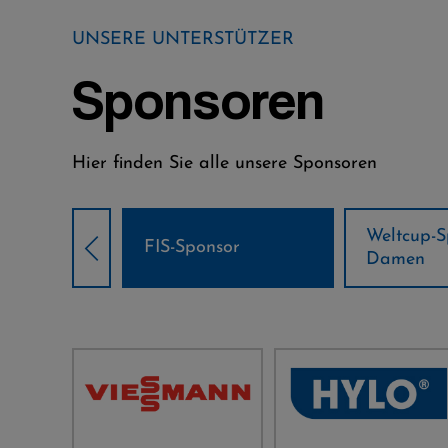
UNSERE UNTERSTÜTZER
Sponsoren
Hier finden Sie alle unsere Sponsoren
Weltcup-Sponsoren
Weltcup-S
sor
Damen
Herren