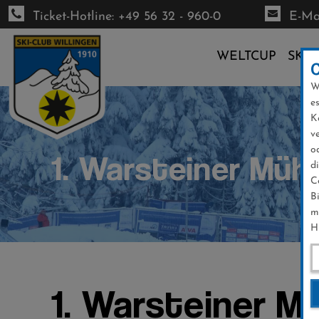
Ticket-Hotline: +49 56 32 - 960-0
E-Mai
WELTCUP
SKI-
W
Direkt
e
zum
K
Inhalt
v
o
1. Warsteiner Müh
d
C
B
m
H
1. Warsteiner M