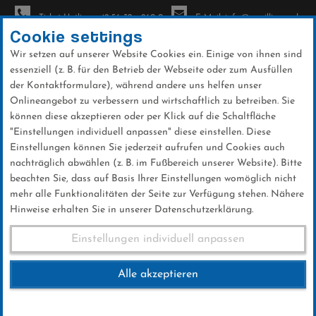
Ticket-Hotline: +49 56 32 - 960-0
E-Mail: info@sc-willingen.de
Cookie settings
Wir setzen auf unserer Website Cookies ein. Einige von ihnen sind
To
essenziell (z. B. für den Betrieb der Webseite oder zum Ausfüllen
na
der Kontaktformulare), während andere uns helfen unser
Direkt
Onlineangebot zu verbessern und wirtschaftlich zu betreiben. Sie
zum
können diese akzeptieren oder per Klick auf die Schaltfläche
Inhalt
"Einstellungen individuell anpassen" diese einstellen. Diese
Einstellungen können Sie jederzeit aufrufen und Cookies auch
3. Warsteiner Mühlenkopf Kraxler
nachträglich abwählen (z. B. im Fußbereich unserer Website). Bitte
beachten Sie, dass auf Basis Ihrer Einstellungen womöglich nicht
mehr alle Funktionalitäten der Seite zur Verfügung stehen. Nähere
Hinweise erhalten Sie in unserer Datenschutzerklärung.
3. Warsteiner Mühlenkopf
Einstellungen individuell anpassen
Kraxler
Alle akzeptieren
12.SEPTEMBER 2021