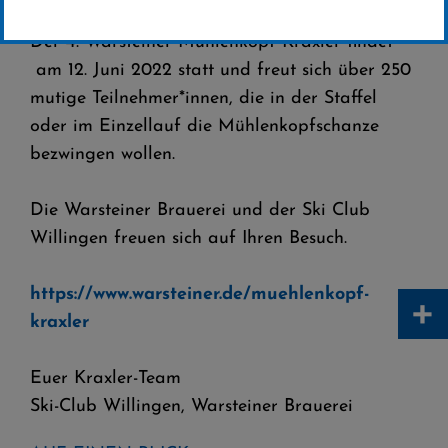
Der 4. Warsteiner Mühlenkopf Kraxler findet
am 12. Juni 2022 statt und freut sich über 250
mutige Teilnehmer*innen, die in der Staffel
oder im Einzellauf die Mühlenkopfschanze
bezwingen wollen.
Die Warsteiner Brauerei und der Ski Club
Willingen freuen sich auf Ihren Besuch.
https://www.warsteiner.de/muehlenkopf-
+
kraxler
Euer Kraxler-Team
Ski-Club Willingen, Warsteiner Brauerei