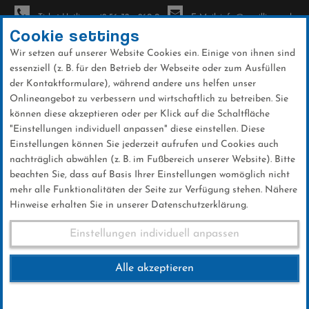
Ticket-Hotline: +49 56 32 - 960-0
E-Mail: info@sc-willingen.de
Cookie settings
Wir setzen auf unserer Website Cookies ein. Einige von ihnen sind
To
essenziell (z. B. für den Betrieb der Webseite oder zum Ausfüllen
na
der Kontaktformulare), während andere uns helfen unser
Direkt
Onlineangebot zu verbessern und wirtschaftlich zu betreiben. Sie
zum
können diese akzeptieren oder per Klick auf die Schaltfläche
Inhalt
"Einstellungen individuell anpassen" diese einstellen. Diese
Einstellungen können Sie jederzeit aufrufen und Cookies auch
4. Warsteiner Mühlenkopf Kraxler
nachträglich abwählen (z. B. im Fußbereich unserer Website). Bitte
beachten Sie, dass auf Basis Ihrer Einstellungen womöglich nicht
mehr alle Funktionalitäten der Seite zur Verfügung stehen. Nähere
Hinweise erhalten Sie in unserer Datenschutzerklärung.
4. Warsteiner Mühlenkopf
Einstellungen individuell anpassen
Kraxler
Alle akzeptieren
12.JUNI 2022