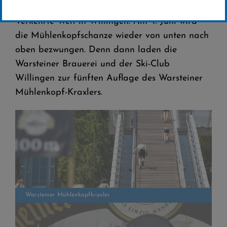
Verkehrte Welt in Willingen: Am 4. Juni wird
die Mühlenkopfschanze wieder von unten nach
oben bezwungen. Denn dann laden die
Warsteiner Brauerei und der Ski-Club
Willingen zur fünften Auflage des Warsteiner
Mühlenkopf-Kraxlers.
Warsteiner Mühlenkopfkraxler