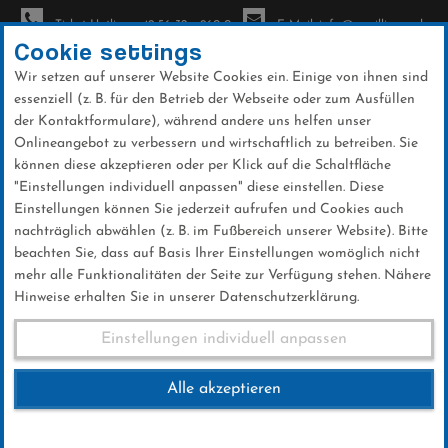
Ticket-Hotline: +49 56 32 - 960-0
E-Mail: info@sc-willingen.de
Cookie settings
Wir setzen auf unserer Website Cookies ein. Einige von ihnen sind
To
essenziell (z. B. für den Betrieb der Webseite oder zum Ausfüllen
na
der Kontaktformulare), während andere uns helfen unser
Direkt
Onlineangebot zu verbessern und wirtschaftlich zu betreiben. Sie
zum
können diese akzeptieren oder per Klick auf die Schaltfläche
Inhalt
"Einstellungen individuell anpassen" diese einstellen. Diese
Einstellungen können Sie jederzeit aufrufen und Cookies auch
5. Warsteiner Mühlenkopf Kraxler
nachträglich abwählen (z. B. im Fußbereich unserer Website). Bitte
am 4.6.2023
beachten Sie, dass auf Basis Ihrer Einstellungen womöglich nicht
mehr alle Funktionalitäten der Seite zur Verfügung stehen. Nähere
Hinweise erhalten Sie in unserer Datenschutzerklärung.
5. Warsteiner Mühlenkopf
Einstellungen individuell anpassen
Kraxler am 4.6.2023
Alle akzeptieren
04.JUNI 2023