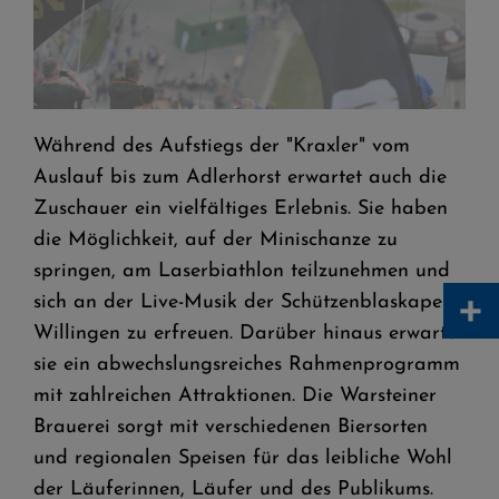
W
Warsteiner Mühlenkopfkraxler
Während des Aufstiegs der "Kraxler" vom
Auslauf bis zum Adlerhorst erwartet auch die
Zuschauer ein vielfältiges Erlebnis. Sie haben
die Möglichkeit, auf der Minischanze zu
springen, am Laserbiathlon teilzunehmen und
+
sich an der Live-Musik der Schützenblaskapelle
Willingen zu erfreuen. Darüber hinaus erwartet
sie ein abwechslungsreiches Rahmenprogramm
mit zahlreichen Attraktionen. Die Warsteiner
Brauerei sorgt mit verschiedenen Biersorten
und regionalen Speisen für das leibliche Wohl
der Läuferinnen, Läufer und des Publikums.