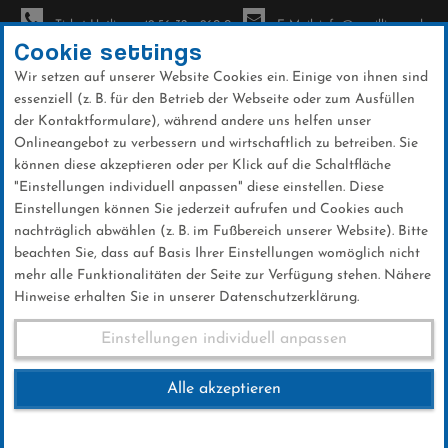
Ticket-Hotline: +49 56 32 - 960-0
E-Mail: info@sc-willingen.de
Cookie settings
Wir setzen auf unserer Website Cookies ein. Einige von ihnen sind
To
essenziell (z. B. für den Betrieb der Webseite oder zum Ausfüllen
na
der Kontaktformulare), während andere uns helfen unser
Direkt
Onlineangebot zu verbessern und wirtschaftlich zu betreiben. Sie
zum
können diese akzeptieren oder per Klick auf die Schaltfläche
Inhalt
"Einstellungen individuell anpassen" diese einstellen. Diese
Einstellungen können Sie jederzeit aufrufen und Cookies auch
Anreise 2021
nachträglich abwählen (z. B. im Fußbereich unserer Website). Bitte
beachten Sie, dass auf Basis Ihrer Einstellungen womöglich nicht
mehr alle Funktionalitäten der Seite zur Verfügung stehen. Nähere
Hinweise erhalten Sie in unserer Datenschutzerklärung.
Anreise
Einstellungen individuell anpassen
Alle akzeptieren
Presse-Mitteilung zur Verkehrsregelung im
Stryck