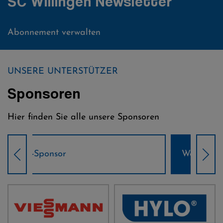
SC Willingen Newsletter
Abonnement verwalten
UNSERE UNTERSTÜTZER
Sponsoren
Hier finden Sie alle unsere Sponsoren
Weltcup-Sponsoren Damen
Wel