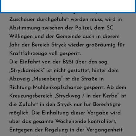
FIS Skisprung Weltcup vom 29. – 31.01.2021
Obwohl der
FIS Skisprung Weltcup 2021
ohne
Zuschauer durchgeführt werden muss, wird in
Abstimmung zwischen der Polizei, dem SC
Willingen und der Gemeinde auch in diesem
Jahr der Bereich Stryck wieder großräumig für
Kraftfahrzeuge voll gesperrt.
Die Einfahrt von der B251 über das sog.
„Stryckdreieck“ ist nicht gestattet, hinter dem
Abzweig „Musenberg“ ist die Straße in
Richtung Mühlenkopfschanze gesperrt. Ab dem
Kreuzungsbereich „Stryckweg / In der Kerbe“ ist
die Zufahrt in den Stryck nur für Berechtigte
möglich. Die Einhaltung dieser Vorgabe wird
über das gesamte Wochenende kontrolliert.
Entgegen der Regelung in der Vergangenheit