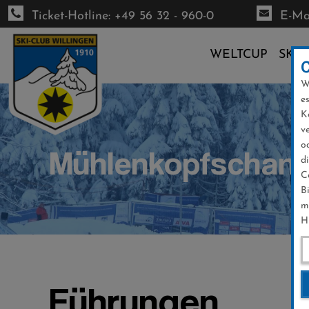
Ticket-Hotline: +49 56 32 - 960-0
E-Mai
WELTCUP
SKI-
W
Direkt
e
zum
K
Inhalt
v
o
Mühlenkopfschan
d
C
B
m
H
Führungen