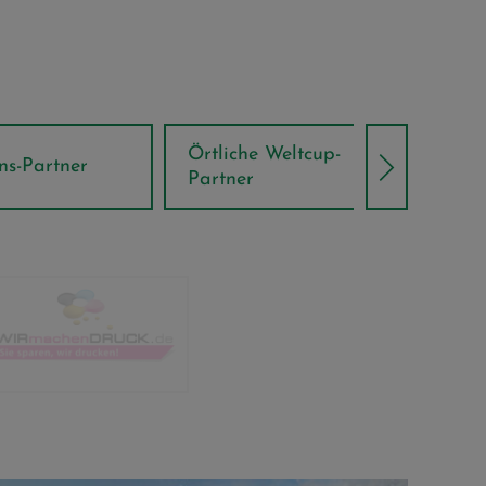
Örtliche Weltcup-
artner
Klima Part
Partner