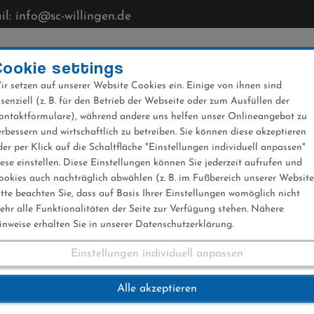
l: info@sc-willingen.de
CLUB
MÜHLENKOPFSCHANZE
NEWS
VERANST
Cookie settings
ir setzen auf unserer Website Cookies ein. Einige von ihnen sind
ssenziell (z. B. für den Betrieb der Webseite oder zum Ausfüllen der
ontaktformulare), während andere uns helfen unser Onlineangebot zu
erbessern und wirtschaftlich zu betreiben. Sie können diese akzeptieren
der per Klick auf die Schaltfläche "Einstellungen individuell anpassen"
ze
iese einstellen. Diese Einstellungen können Sie jederzeit aufrufen und
ookies auch nachträglich abwählen (z. B. im Fußbereich unserer Website
itte beachten Sie, dass auf Basis Ihrer Einstellungen womöglich nicht
ehr alle Funktionalitäten der Seite zur Verfügung stehen. Nähere
inweise erhalten Sie in unserer Datenschutzerklärung.
Einstellungen individuell anpassen
Alle akzeptieren