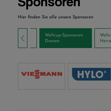
Sponsoren
Hier finden Sie alle unsere Sponsoren
Weltcup-Sponsoren
Weltcup-S
sor
Damen
Herren