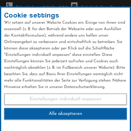
Ticket-Hotline: +49 56 32 - 960-0
E-Mail: info@sc-willingen.de
Cookie settings
Wir setzen auf unserer Website Cookies ein. Einige von ihnen sind
To
essenziell (z. B. für den Betrieb der Webseite oder zum Ausfüllen
na
der Kontaktformulare), während andere uns helfen unser
Direkt
Onlineangebot zu verbessern und wirtschaftlich zu betreiben. Sie
zum
können diese akzeptieren oder per Klick auf die Schaltfläche
Inhalt
"Einstellungen individuell anpassen" diese einstellen. Diese
Einstellungen können Sie jederzeit aufrufen und Cookies auch
Biathlon Nordcup 2016
nachträglich abwählen (z. B. im Fußbereich unserer Website). Bitte
beachten Sie, dass auf Basis Ihrer Einstellungen womöglich nicht
mehr alle Funktionalitäten der Seite zur Verfügung stehen. Nähere
Hinweise erhalten Sie in unserer Datenschutzerklärung.
Biathlon Nordcup 2016
Einstellungen individuell anpassen
Alle akzeptieren
30.SEPTEMBER 2016