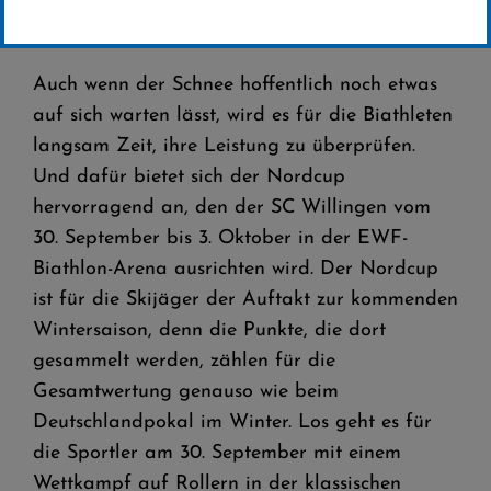
Biathlon-Nordcup vom 30. September bis
3. Oktober in Willingen
Auch wenn der Schnee hoffentlich noch etwas
auf sich warten lässt, wird es für die Biathleten
langsam Zeit, ihre Leistung zu überprüfen.
Und dafür bietet sich der Nordcup
hervorragend an, den der SC Willingen vom
30. September bis 3. Oktober in der EWF-
Biathlon-Arena ausrichten wird. Der Nordcup
ist für die Skijäger der Auftakt zur kommenden
Wintersaison, denn die Punkte, die dort
gesammelt werden, zählen für die
Gesamtwertung genauso wie beim
Deutschlandpokal im Winter. Los geht es für
die Sportler am 30. September mit einem
Wettkampf auf Rollern in der klassischen