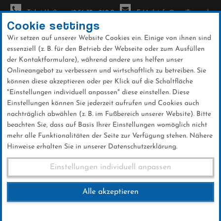
Ticket-Hotline: +49 56 32 - 960-0
E-Mail: info@sc-willingen.de
Cookie settings
Wir setzen auf unserer Website Cookies ein. Einige von ihnen sind
To
essenziell (z. B. für den Betrieb der Webseite oder zum Ausfüllen
na
der Kontaktformulare), während andere uns helfen unser
Direkt
Onlineangebot zu verbessern und wirtschaftlich zu betreiben. Sie
zum
können diese akzeptieren oder per Klick auf die Schaltfläche
Inhalt
"Einstellungen individuell anpassen" diese einstellen. Diese
Einstellungen können Sie jederzeit aufrufen und Cookies auch
Galerien
nachträglich abwählen (z. B. im Fußbereich unserer Website). Bitte
beachten Sie, dass auf Basis Ihrer Einstellungen womöglich nicht
mehr alle Funktionalitäten der Seite zur Verfügung stehen. Nähere
Hinweise erhalten Sie in unserer Datenschutzerklärung.
3.000-Meter-Läufe SLK
Einstellungen individuell anpassen
Alle akzeptieren