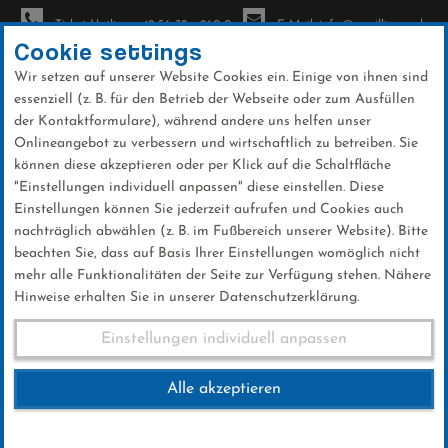
Ticket-Hotline: +49 56 32 - 960-0
E-Mail: info@sc-willingen.de
Cookie settings
Wir setzen auf unserer Website Cookies ein. Einige von ihnen sind
To
essenziell (z. B. für den Betrieb der Webseite oder zum Ausfüllen
na
der Kontaktformulare), während andere uns helfen unser
Direkt
Onlineangebot zu verbessern und wirtschaftlich zu betreiben. Sie
zum
können diese akzeptieren oder per Klick auf die Schaltfläche
Inhalt
"Einstellungen individuell anpassen" diese einstellen. Diese
Einstellungen können Sie jederzeit aufrufen und Cookies auch
Galerien
nachträglich abwählen (z. B. im Fußbereich unserer Website). Bitte
beachten Sie, dass auf Basis Ihrer Einstellungen womöglich nicht
mehr alle Funktionalitäten der Seite zur Verfügung stehen. Nähere
Hinweise erhalten Sie in unserer Datenschutzerklärung.
Biathlon-Nordcup 02.10.2022
Einstellungen individuell anpassen
Alle akzeptieren