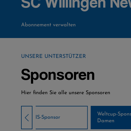
SC Willingen Ne
Abonnement verwalten
UNSERE UNTERSTÜTZER
Sponsoren
Hier finden Sie alle unsere Sponsoren
Weltcup-Sponsoren
Weltcup-S
sor
Damen
Herren