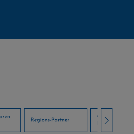
Örtliche Weltcup-
artner
Klima Part
Partner