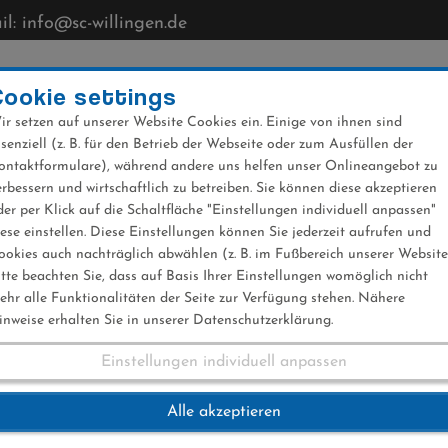
l: info@sc-willingen.de
CLUB
MÜHLENKOPFSCHANZE
NEWS
VERANST
Cookie settings
ir setzen auf unserer Website Cookies ein. Einige von ihnen sind
ssenziell (z. B. für den Betrieb der Webseite oder zum Ausfüllen der
ontaktformulare), während andere uns helfen unser Onlineangebot zu
erbessern und wirtschaftlich zu betreiben. Sie können diese akzeptieren
der per Klick auf die Schaltfläche "Einstellungen individuell anpassen"
iese einstellen. Diese Einstellungen können Sie jederzeit aufrufen und
ookies auch nachträglich abwählen (z. B. im Fußbereich unserer Website
itte beachten Sie, dass auf Basis Ihrer Einstellungen womöglich nicht
ehr alle Funktionalitäten der Seite zur Verfügung stehen. Nähere
inweise erhalten Sie in unserer Datenschutzerklärung.
Einstellungen individuell anpassen
rung 12.05.2023
Alle akzeptieren