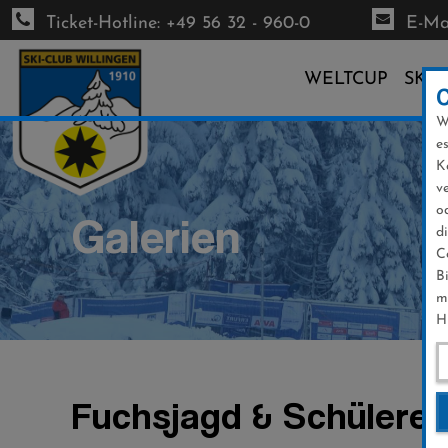
Ticket-Hotline: +49 56 32 - 960-0
E-Mai
WELTCUP
SKI-
W
Direkt
e
zum
K
Inhalt
v
o
Galerien
d
C
B
m
H
Fuchsjagd & Schülereh