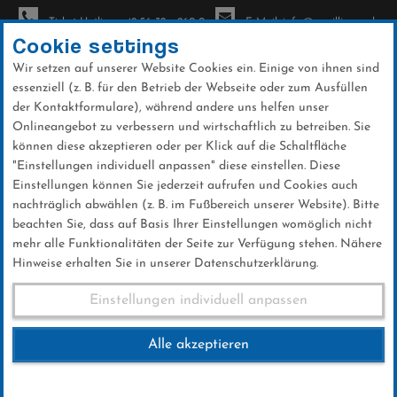
Ticket-Hotline: +49 56 32 - 960-0
E-Mail: info@sc-willingen.de
Cookie settings
Wir setzen auf unserer Website Cookies ein. Einige von ihnen sind
To
essenziell (z. B. für den Betrieb der Webseite oder zum Ausfüllen
na
der Kontaktformulare), während andere uns helfen unser
Direkt
Onlineangebot zu verbessern und wirtschaftlich zu betreiben. Sie
zum
können diese akzeptieren oder per Klick auf die Schaltfläche
Inhalt
"Einstellungen individuell anpassen" diese einstellen. Diese
Einstellungen können Sie jederzeit aufrufen und Cookies auch
Galerien
nachträglich abwählen (z. B. im Fußbereich unserer Website). Bitte
beachten Sie, dass auf Basis Ihrer Einstellungen womöglich nicht
mehr alle Funktionalitäten der Seite zur Verfügung stehen. Nähere
Hinweise erhalten Sie in unserer Datenschutzerklärung.
Herbstwanderung & Schülerehrung
Einstellungen individuell anpassen
Alle akzeptieren