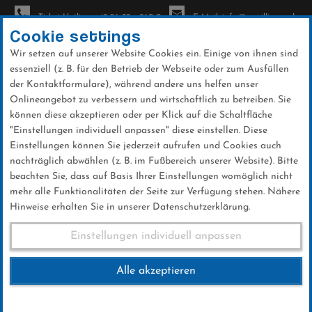
Ticket-Hotline: +49 56 32 - 960-0
E-Mail: info@sc-willingen.de
Cookie settings
Wir setzen auf unserer Website Cookies ein. Einige von ihnen sind
To
essenziell (z. B. für den Betrieb der Webseite oder zum Ausfüllen
na
der Kontaktformulare), während andere uns helfen unser
Direkt
Onlineangebot zu verbessern und wirtschaftlich zu betreiben. Sie
zum
können diese akzeptieren oder per Klick auf die Schaltfläche
Inhalt
"Einstellungen individuell anpassen" diese einstellen. Diese
Einstellungen können Sie jederzeit aufrufen und Cookies auch
Galerien
nachträglich abwählen (z. B. im Fußbereich unserer Website). Bitte
beachten Sie, dass auf Basis Ihrer Einstellungen womöglich nicht
mehr alle Funktionalitäten der Seite zur Verfügung stehen. Nähere
Hinweise erhalten Sie in unserer Datenschutzerklärung.
Mediathek Weltcup Willingen 2025 /
Einstellungen individuell anpassen
Media Library World Cup Willingen 2025
Alle akzeptieren