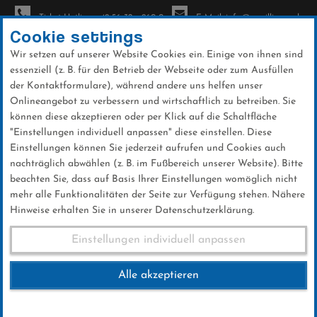
Ticket-Hotline: +49 56 32 - 960-0
E-Mail: info@sc-willingen.de
Cookie settings
Wir setzen auf unserer Website Cookies ein. Einige von ihnen sind
To
essenziell (z. B. für den Betrieb der Webseite oder zum Ausfüllen
na
der Kontaktformulare), während andere uns helfen unser
Direkt
Onlineangebot zu verbessern und wirtschaftlich zu betreiben. Sie
zum
können diese akzeptieren oder per Klick auf die Schaltfläche
Inhalt
"Einstellungen individuell anpassen" diese einstellen. Diese
Einstellungen können Sie jederzeit aufrufen und Cookies auch
Galerien
nachträglich abwählen (z. B. im Fußbereich unserer Website). Bitte
beachten Sie, dass auf Basis Ihrer Einstellungen womöglich nicht
mehr alle Funktionalitäten der Seite zur Verfügung stehen. Nähere
Hinweise erhalten Sie in unserer Datenschutzerklärung.
Mühlenkopfschanze
Einstellungen individuell anpassen
Sommerimpressionen
Alle akzeptieren