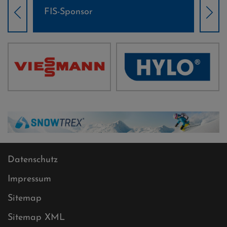
Weltcup-Sponsoren Damen
We
Datenschutz
Impressum