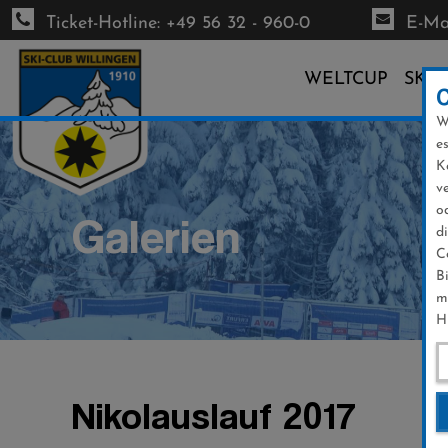
Ticket-Hotline: +49 56 32 - 960-0
E-Mai
WELTCUP
SKI-
W
Direkt
e
zum
K
Inhalt
v
o
Galerien
d
C
B
m
H
Nikolauslauf 2017