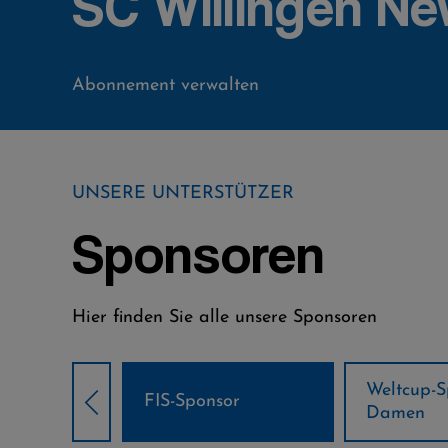
SC Willingen Ne
Abonnement verwalten
UNSERE UNTERSTÜTZER
Sponsoren
Hier finden Sie alle unsere Sponsoren
Weltcup-Sponsoren
Weltcup-S
sor
Damen
Herren