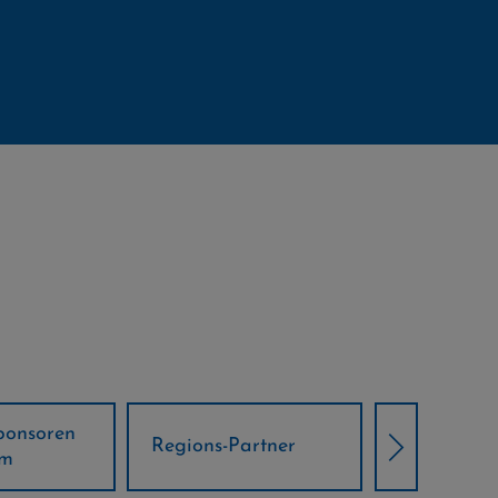
Örtliche Weltcup-
artner
Klima Part
Partner