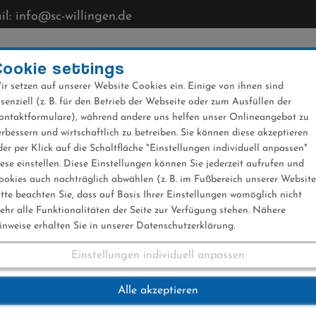
l: info@sc-willingen.de
CLUB
MÜHLENKOPFSCHANZE
NEWS
VERANST
Cookie settings
ir setzen auf unserer Website Cookies ein. Einige von ihnen sind
ssenziell (z. B. für den Betrieb der Webseite oder zum Ausfüllen der
ontaktformulare), während andere uns helfen unser Onlineangebot zu
erbessern und wirtschaftlich zu betreiben. Sie können diese akzeptieren
der per Klick auf die Schaltfläche "Einstellungen individuell anpassen"
iese einstellen. Diese Einstellungen können Sie jederzeit aufrufen und
ookies auch nachträglich abwählen (z. B. im Fußbereich unserer Website
itte beachten Sie, dass auf Basis Ihrer Einstellungen womöglich nicht
ehr alle Funktionalitäten der Seite zur Verfügung stehen. Nähere
inweise erhalten Sie in unserer Datenschutzerklärung.
Einstellungen individuell anpassen
Alle akzeptieren