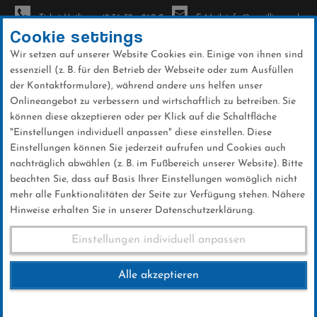
Ticket-Hotline: +49 56 32 - 960-0
E-Mail: info@sc-willingen.de
Cookie settings
Wir setzen auf unserer Website Cookies ein. Einige von ihnen sind
To
essenziell (z. B. für den Betrieb der Webseite oder zum Ausfüllen
na
der Kontaktformulare), während andere uns helfen unser
Direkt
Onlineangebot zu verbessern und wirtschaftlich zu betreiben. Sie
zum
können diese akzeptieren oder per Klick auf die Schaltfläche
Inhalt
"Einstellungen individuell anpassen" diese einstellen. Diese
Einstellungen können Sie jederzeit aufrufen und Cookies auch
Galerien
nachträglich abwählen (z. B. im Fußbereich unserer Website). Bitte
beachten Sie, dass auf Basis Ihrer Einstellungen womöglich nicht
mehr alle Funktionalitäten der Seite zur Verfügung stehen. Nähere
Hinweise erhalten Sie in unserer Datenschutzerklärung.
Nordcup Fr.30.09.2016
Einstellungen individuell anpassen
Alle akzeptieren