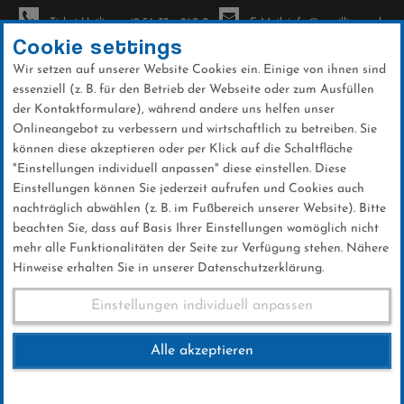
Ticket-Hotline: +49 56 32 - 960-0
E-Mail: info@sc-willingen.de
Cookie settings
Wir setzen auf unserer Website Cookies ein. Einige von ihnen sind
To
essenziell (z. B. für den Betrieb der Webseite oder zum Ausfüllen
na
der Kontaktformulare), während andere uns helfen unser
Direkt
Onlineangebot zu verbessern und wirtschaftlich zu betreiben. Sie
zum
können diese akzeptieren oder per Klick auf die Schaltfläche
Inhalt
"Einstellungen individuell anpassen" diese einstellen. Diese
Einstellungen können Sie jederzeit aufrufen und Cookies auch
Galerien
nachträglich abwählen (z. B. im Fußbereich unserer Website). Bitte
beachten Sie, dass auf Basis Ihrer Einstellungen womöglich nicht
mehr alle Funktionalitäten der Seite zur Verfügung stehen. Nähere
Hinweise erhalten Sie in unserer Datenschutzerklärung.
Nordcup Sa.01.10.2016
Einstellungen individuell anpassen
Alle akzeptieren