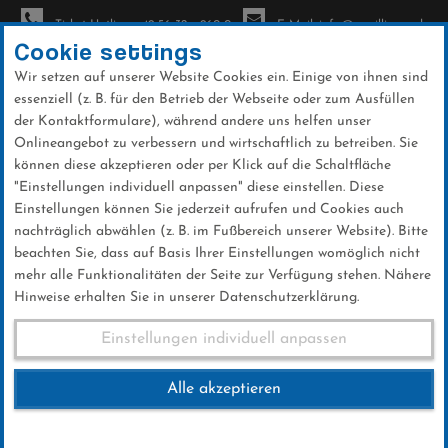
Ticket-Hotline: +49 56 32 - 960-0
E-Mail: info@sc-willingen.de
Cookie settings
Wir setzen auf unserer Website Cookies ein. Einige von ihnen sind
To
essenziell (z. B. für den Betrieb der Webseite oder zum Ausfüllen
na
der Kontaktformulare), während andere uns helfen unser
Direkt
Onlineangebot zu verbessern und wirtschaftlich zu betreiben. Sie
zum
können diese akzeptieren oder per Klick auf die Schaltfläche
Inhalt
"Einstellungen individuell anpassen" diese einstellen. Diese
Einstellungen können Sie jederzeit aufrufen und Cookies auch
Galerien
nachträglich abwählen (z. B. im Fußbereich unserer Website). Bitte
beachten Sie, dass auf Basis Ihrer Einstellungen womöglich nicht
mehr alle Funktionalitäten der Seite zur Verfügung stehen. Nähere
Hinweise erhalten Sie in unserer Datenschutzerklärung.
Nordic Day 2021
Einstellungen individuell anpassen
Alle akzeptieren