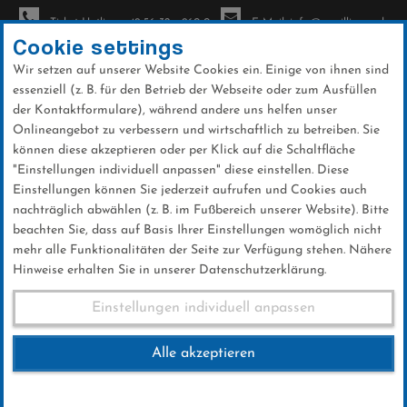
Ticket-Hotline: +49 56 32 - 960-0
E-Mail: info@sc-willingen.de
Cookie settings
Wir setzen auf unserer Website Cookies ein. Einige von ihnen sind
To
essenziell (z. B. für den Betrieb der Webseite oder zum Ausfüllen
na
der Kontaktformulare), während andere uns helfen unser
Direkt
Onlineangebot zu verbessern und wirtschaftlich zu betreiben. Sie
zum
können diese akzeptieren oder per Klick auf die Schaltfläche
Inhalt
"Einstellungen individuell anpassen" diese einstellen. Diese
Einstellungen können Sie jederzeit aufrufen und Cookies auch
Galerien
nachträglich abwählen (z. B. im Fußbereich unserer Website). Bitte
beachten Sie, dass auf Basis Ihrer Einstellungen womöglich nicht
mehr alle Funktionalitäten der Seite zur Verfügung stehen. Nähere
Hinweise erhalten Sie in unserer Datenschutzerklärung.
Orenberg Cup 24.05.2026
Einstellungen individuell anpassen
Alle akzeptieren