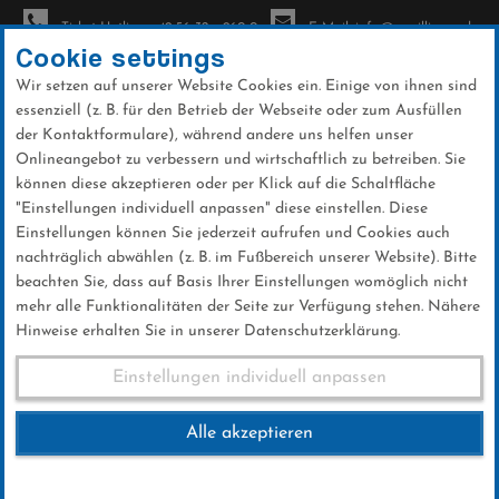
Ticket-Hotline: +49 56 32 - 960-0
E-Mail: info@sc-willingen.de
Cookie settings
Wir setzen auf unserer Website Cookies ein. Einige von ihnen sind
To
essenziell (z. B. für den Betrieb der Webseite oder zum Ausfüllen
na
der Kontaktformulare), während andere uns helfen unser
Direkt
Onlineangebot zu verbessern und wirtschaftlich zu betreiben. Sie
zum
können diese akzeptieren oder per Klick auf die Schaltfläche
Inhalt
"Einstellungen individuell anpassen" diese einstellen. Diese
Einstellungen können Sie jederzeit aufrufen und Cookies auch
Galerien
nachträglich abwählen (z. B. im Fußbereich unserer Website). Bitte
beachten Sie, dass auf Basis Ihrer Einstellungen womöglich nicht
mehr alle Funktionalitäten der Seite zur Verfügung stehen. Nähere
Hinweise erhalten Sie in unserer Datenschutzerklärung.
Team Sprint 27.03.2022
Einstellungen individuell anpassen
Alle akzeptieren