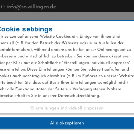
l: info@sc-willingen.de
CLUB
MÜHLENKOPFSCHANZE
NEWS
VERANST
Cookie settings
ir setzen auf unserer Website Cookies ein. Einige von ihnen sind
ssenziell (z. B. für den Betrieb der Webseite oder zum Ausfüllen der
ontaktformulare), während andere uns helfen unser Onlineangebot zu
erbessern und wirtschaftlich zu betreiben. Sie können diese akzeptieren
der per Klick auf die Schaltfläche "Einstellungen individuell anpassen"
iese einstellen. Diese Einstellungen können Sie jederzeit aufrufen und
ookies auch nachträglich abwählen (z. B. im Fußbereich unserer Website
itte beachten Sie, dass auf Basis Ihrer Einstellungen womöglich nicht
ehr alle Funktionalitäten der Seite zur Verfügung stehen. Nähere
inweise erhalten Sie in unserer Datenschutzerklärung.
Einstellungen individuell anpassen
cup 2017
Alle akzeptieren