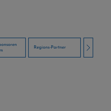
Örtliche Weltcup-
artner
Klima Part
Partner