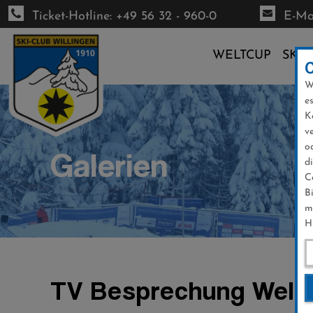
Ticket-Hotline: +49 56 32 - 960-0
E-Mai
WELTCUP
SKI-
W
Direkt
e
zum
K
Inhalt
v
o
Galerien
d
C
B
m
H
TV Besprechung Welt