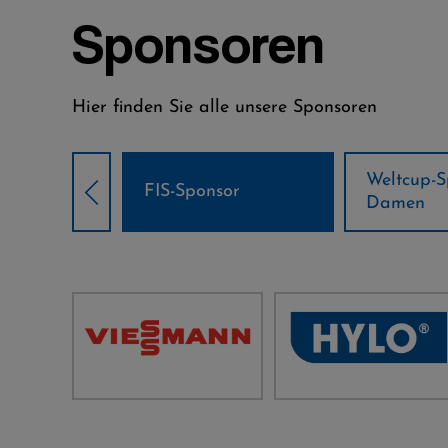
Sponsoren
Hier finden Sie alle unsere Sponsoren
Weltcup-Sponsoren
Weltcup-S
sor
Damen
Herren