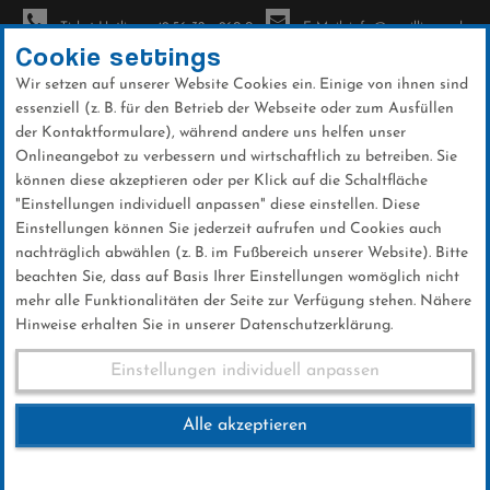
Ticket-Hotline: +49 56 32 - 960-0
E-Mail: info@sc-willingen.de
Cookie settings
Wir setzen auf unserer Website Cookies ein. Einige von ihnen sind
To
essenziell (z. B. für den Betrieb der Webseite oder zum Ausfüllen
na
der Kontaktformulare), während andere uns helfen unser
Direkt
Onlineangebot zu verbessern und wirtschaftlich zu betreiben. Sie
zum
können diese akzeptieren oder per Klick auf die Schaltfläche
Inhalt
"Einstellungen individuell anpassen" diese einstellen. Diese
Einstellungen können Sie jederzeit aufrufen und Cookies auch
Galerien
nachträglich abwählen (z. B. im Fußbereich unserer Website). Bitte
beachten Sie, dass auf Basis Ihrer Einstellungen womöglich nicht
mehr alle Funktionalitäten der Seite zur Verfügung stehen. Nähere
Hinweise erhalten Sie in unserer Datenschutzerklärung.
Vorbereitungen FIS Skisprung Weltcup
Einstellungen individuell anpassen
2017
Alle akzeptieren