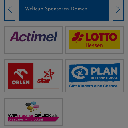
Weltcup-Sponsoren Damen
Wel