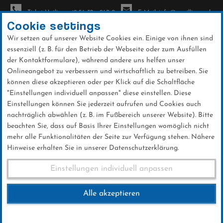
Ticket-Hotline: +49 56 32 - 960-0
E-Mail: info@sc-willingen.de
Cookie settings
Wir setzen auf unserer Website Cookies ein. Einige von ihnen sind
To
essenziell (z. B. für den Betrieb der Webseite oder zum Ausfüllen
na
der Kontaktformulare), während andere uns helfen unser
Direkt
Onlineangebot zu verbessern und wirtschaftlich zu betreiben. Sie
zum
können diese akzeptieren oder per Klick auf die Schaltfläche
Inhalt
"Einstellungen individuell anpassen" diese einstellen. Diese
Einstellungen können Sie jederzeit aufrufen und Cookies auch
Galerien
nachträglich abwählen (z. B. im Fußbereich unserer Website). Bitte
beachten Sie, dass auf Basis Ihrer Einstellungen womöglich nicht
mehr alle Funktionalitäten der Seite zur Verfügung stehen. Nähere
Hinweise erhalten Sie in unserer Datenschutzerklärung.
Warsteiner Orenberg Cup 15.05.2016
Einstellungen individuell anpassen
Alle akzeptieren