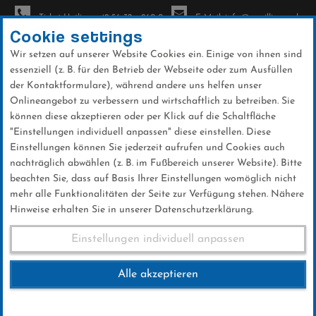
Ticket-Hotline: +49 56 32 - 960-0
E-Mail: info@sc-willingen.de
Cookie settings
Wir setzen auf unserer Website Cookies ein. Einige von ihnen sind
To
essenziell (z. B. für den Betrieb der Webseite oder zum Ausfüllen
na
der Kontaktformulare), während andere uns helfen unser
Direkt
Onlineangebot zu verbessern und wirtschaftlich zu betreiben. Sie
zum
können diese akzeptieren oder per Klick auf die Schaltfläche
Inhalt
"Einstellungen individuell anpassen" diese einstellen. Diese
Einstellungen können Sie jederzeit aufrufen und Cookies auch
Galerien
nachträglich abwählen (z. B. im Fußbereich unserer Website). Bitte
beachten Sie, dass auf Basis Ihrer Einstellungen womöglich nicht
mehr alle Funktionalitäten der Seite zur Verfügung stehen. Nähere
Hinweise erhalten Sie in unserer Datenschutzerklärung.
Warsteiner Orenberg Cup 20.05.2018
Einstellungen individuell anpassen
Alle akzeptieren