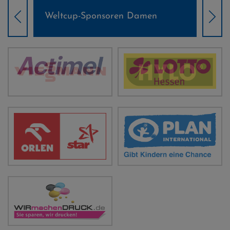
Weltcup-Sponsoren Damen
Wel