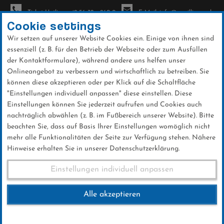
Ticket-Hotline: +49 56 32 - 960-0
E-Mail: info@sc-willingen.de
Cookie settings
Wir setzen auf unserer Website Cookies ein. Einige von ihnen sind
To
essenziell (z. B. für den Betrieb der Webseite oder zum Ausfüllen
na
der Kontaktformulare), während andere uns helfen unser
Direkt
Onlineangebot zu verbessern und wirtschaftlich zu betreiben. Sie
zum
können diese akzeptieren oder per Klick auf die Schaltfläche
Inhalt
"Einstellungen individuell anpassen" diese einstellen. Diese
Einstellungen können Sie jederzeit aufrufen und Cookies auch
Galerien
nachträglich abwählen (z. B. im Fußbereich unserer Website). Bitte
beachten Sie, dass auf Basis Ihrer Einstellungen womöglich nicht
mehr alle Funktionalitäten der Seite zur Verfügung stehen. Nähere
Hinweise erhalten Sie in unserer Datenschutzerklärung.
Weltcup Fr. 02.02.2024
Einstellungen individuell anpassen
(Eröffnungsfeier)
Alle akzeptieren