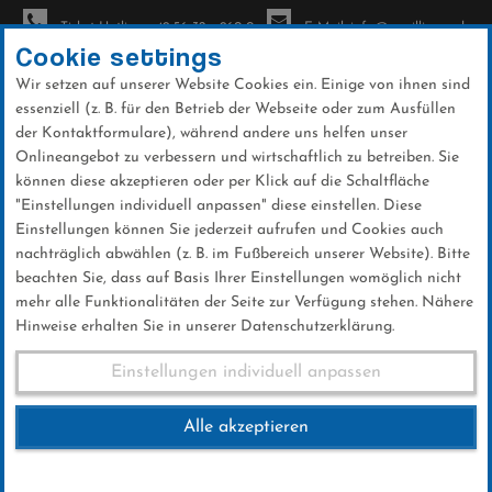
Ticket-Hotline: +49 56 32 - 960-0
E-Mail: info@sc-willingen.de
Cookie settings
Wir setzen auf unserer Website Cookies ein. Einige von ihnen sind
To
essenziell (z. B. für den Betrieb der Webseite oder zum Ausfüllen
na
der Kontaktformulare), während andere uns helfen unser
Direkt
Onlineangebot zu verbessern und wirtschaftlich zu betreiben. Sie
zum
können diese akzeptieren oder per Klick auf die Schaltfläche
Inhalt
"Einstellungen individuell anpassen" diese einstellen. Diese
Einstellungen können Sie jederzeit aufrufen und Cookies auch
Galerien
nachträglich abwählen (z. B. im Fußbereich unserer Website). Bitte
beachten Sie, dass auf Basis Ihrer Einstellungen womöglich nicht
mehr alle Funktionalitäten der Seite zur Verfügung stehen. Nähere
Hinweise erhalten Sie in unserer Datenschutzerklärung.
Weltcup Sa. 03.02.2023 (Männer)
Einstellungen individuell anpassen
Alle akzeptieren