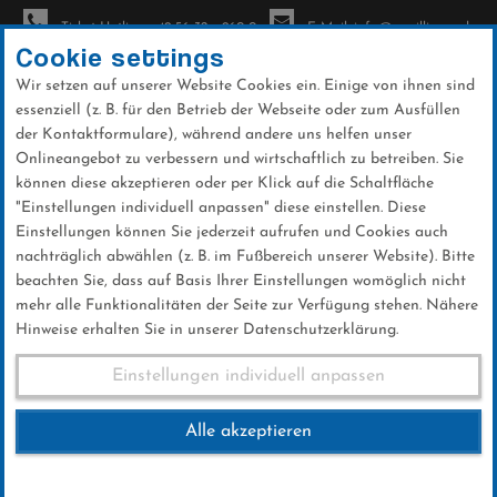
Ticket-Hotline: +49 56 32 - 960-0
E-Mail: info@sc-willingen.de
Cookie settings
Wir setzen auf unserer Website Cookies ein. Einige von ihnen sind
To
essenziell (z. B. für den Betrieb der Webseite oder zum Ausfüllen
na
der Kontaktformulare), während andere uns helfen unser
Direkt
Onlineangebot zu verbessern und wirtschaftlich zu betreiben. Sie
zum
können diese akzeptieren oder per Klick auf die Schaltfläche
Inhalt
"Einstellungen individuell anpassen" diese einstellen. Diese
Einstellungen können Sie jederzeit aufrufen und Cookies auch
Galerien
nachträglich abwählen (z. B. im Fußbereich unserer Website). Bitte
beachten Sie, dass auf Basis Ihrer Einstellungen womöglich nicht
mehr alle Funktionalitäten der Seite zur Verfügung stehen. Nähere
Hinweise erhalten Sie in unserer Datenschutzerklärung.
Weltcup Fr. 29.01.2021
Einstellungen individuell anpassen
Alle akzeptieren