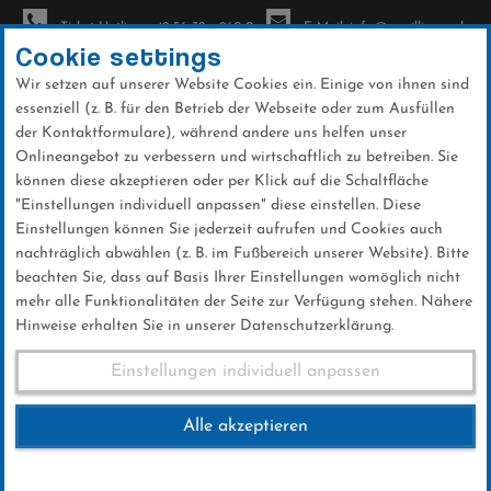
Ticket-Hotline: +49 56 32 - 960-0
E-Mail: info@sc-willingen.de
Cookie settings
Wir setzen auf unserer Website Cookies ein. Einige von ihnen sind
To
essenziell (z. B. für den Betrieb der Webseite oder zum Ausfüllen
na
der Kontaktformulare), während andere uns helfen unser
Direkt
Onlineangebot zu verbessern und wirtschaftlich zu betreiben. Sie
zum
können diese akzeptieren oder per Klick auf die Schaltfläche
Inhalt
"Einstellungen individuell anpassen" diese einstellen. Diese
Einstellungen können Sie jederzeit aufrufen und Cookies auch
Galerien
nachträglich abwählen (z. B. im Fußbereich unserer Website). Bitte
beachten Sie, dass auf Basis Ihrer Einstellungen womöglich nicht
mehr alle Funktionalitäten der Seite zur Verfügung stehen. Nähere
Hinweise erhalten Sie in unserer Datenschutzerklärung.
Weltcup Fr.27.01.2017
Einstellungen individuell anpassen
Alle akzeptieren