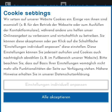
Ticket-Hotline: +49 56 32 - 960-0
E-Mail: info@sc-willingen.de
Cookie settings
Wir setzen auf unserer Website Cookies ein. Einige von ihnen sind
To
essenziell (z. B. für den Betrieb der Webseite oder zum Ausfüllen
na
der Kontaktformulare), während andere uns helfen unser
Direkt
Onlineangebot zu verbessern und wirtschaftlich zu betreiben. Sie
zum
können diese akzeptieren oder per Klick auf die Schaltfläche
Inhalt
"Einstellungen individuell anpassen" diese einstellen. Diese
Einstellungen können Sie jederzeit aufrufen und Cookies auch
Galerien
nachträglich abwählen (z. B. im Fußbereich unserer Website). Bitte
beachten Sie, dass auf Basis Ihrer Einstellungen womöglich nicht
mehr alle Funktionalitäten der Seite zur Verfügung stehen. Nähere
Hinweise erhalten Sie in unserer Datenschutzerklärung.
Weltcup Sa. 03.02.2024 (Frauen)
Einstellungen individuell anpassen
Alle akzeptieren