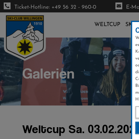
Ticket-Hotline: +49 56 32 - 960-0
E-Mai
WELTCUP
SKI-
W
Direkt
e
zum
K
Inhalt
v
o
Galerien
d
C
B
m
H
Weltcup Sa. 03.02.202