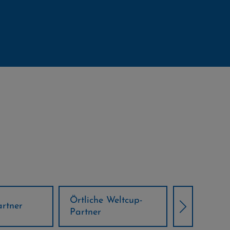
Örtliche Weltcup-
artner
Klima Part
Partner