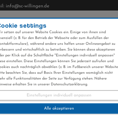
l: info@sc-willingen.de
CLUB
MÜHLENKOPFSCHANZE
NEWS
VERANST
Cookie settings
ir setzen auf unserer Website Cookies ein. Einige von ihnen sind
ssenziell (z. B. für den Betrieb der Webseite oder zum Ausfüllen der
ontaktformulare), während andere uns helfen unser Onlineangebot zu
erbessern und wirtschaftlich zu betreiben. Sie können diese akzeptieren
der per Klick auf die Schaltfläche "Einstellungen individuell anpassen"
iese einstellen. Diese Einstellungen können Sie jederzeit aufrufen und
ookies auch nachträglich abwählen (z. B. im Fußbereich unserer Website
itte beachten Sie, dass auf Basis Ihrer Einstellungen womöglich nicht
ehr alle Funktionalitäten der Seite zur Verfügung stehen. Nähere
inweise erhalten Sie in unserer Datenschutzerklärung.
Einstellungen individuell anpassen
3 (Frauen)
Alle akzeptieren