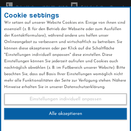
Ticket-Hotline: +49 56 32 - 960-0
E-Mail: info@sc-willingen.de
Cookie settings
Wir setzen auf unserer Website Cookies ein. Einige von ihnen sind
To
essenziell (z. B. für den Betrieb der Webseite oder zum Ausfüllen
na
der Kontaktformulare), während andere uns helfen unser
Direkt
Onlineangebot zu verbessern und wirtschaftlich zu betreiben. Sie
zum
können diese akzeptieren oder per Klick auf die Schaltfläche
Inhalt
"Einstellungen individuell anpassen" diese einstellen. Diese
Einstellungen können Sie jederzeit aufrufen und Cookies auch
Galerien
nachträglich abwählen (z. B. im Fußbereich unserer Website). Bitte
beachten Sie, dass auf Basis Ihrer Einstellungen womöglich nicht
mehr alle Funktionalitäten der Seite zur Verfügung stehen. Nähere
Hinweise erhalten Sie in unserer Datenschutzerklärung.
Weltcup Sa.03.02.2018
Einstellungen individuell anpassen
Alle akzeptieren